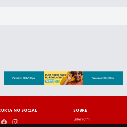
CURTA NO SOCIAL
SOBRE
Lider90fm