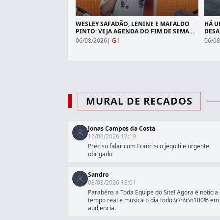
WESLEY SAFADÃO, LENINE E MAFALDO
HÁ U
PINTO: VEJA AGENDA DO FIM DE SEMANA
DESA
EM NATAL
SEI 
06/08/2026
|
G1
06/08
MURAL DE RECADOS
Jonas Campos da Costa
16/06/2026 17:19
Preciso falar com Francisco jequiti e urgente
obrigado
Sandro
03/03/2026 18:01
Parabéns a Toda Equipe do Site! Agora é noticia
tempo real e musica o dia todo.\r\n\r\n100% em
audiencia.