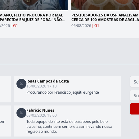
M ANO, FILHO PROCURA POR MÃE
PESQUISADORES DA USP ANALISAM
PARECIDA EM JUIZ DE FORA: 'NÃO
CERCA DE 100 AMOSTRAS DE ARGILA
MAIS O QUE FAZER'
ÁREA COM TERRAS RARAS EM RR
/2026
|
G1
06/08/2026
|
G1
Jonas Campos da Costa
16/06/2026 17:18
Procurando por Francisco jequiti eurgente
Fabricio Nunes
03/03/2026 18:00
 em
Toda equipe do site está de parabéns pelo belo
trabalho, continuem sempre assim levando nossa
regiao ao mundo.