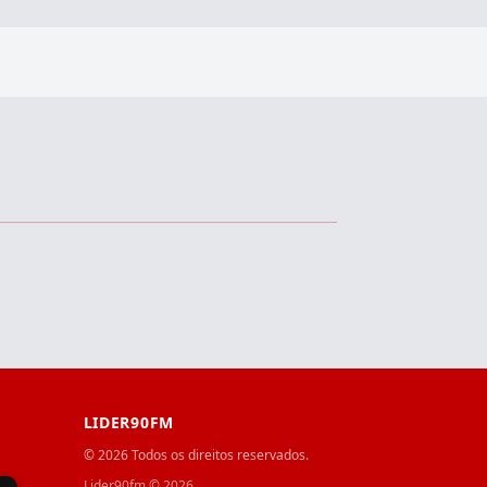
LIDER90FM
© 2026 Todos os direitos reservados.
Lider90fm
©
2026