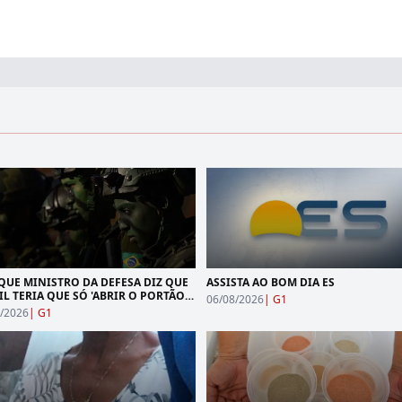
QUE MINISTRO DA DEFESA DIZ QUE
ASSISTA AO BOM DIA ES
IL TERIA QUE SÓ 'ABRIR O PORTÃO'
06/08/2026
|
G1
EUA EM CASO DE ATAQUE (MESMO
/2026
|
G1
 ALTA DE 13% NOS GASTOS
TARES)